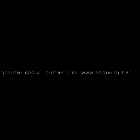
Eugeen
BTW: 0
marc.c
BDESIGN: SOCIAL OUT BY JESS.
WWW.SOCIALOUT.BE