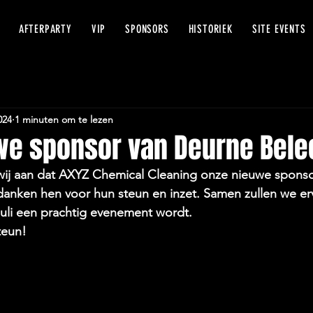
THE
AFTERPARTY
VIP
SPONSORS
HISTORIEK
SITE EVENTS
024
1 minuten om te lezen
we sponsor van Deurne Bele
wij aan dat AXYZ Chemical Cleaning onze nieuwe sponsor
danken hen voor hun steun en inzet. Samen zullen we er
 juli een prachtig evenement wordt.
teun!