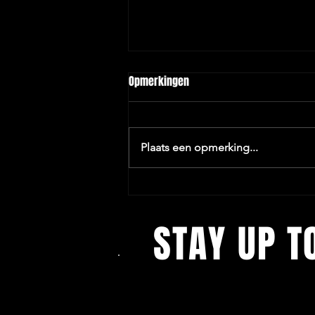
Opmerkingen
Plaats een opmerking...
Van Bavel, nieuwe sponsor van
Deurne Beleeft.
STAY UP T