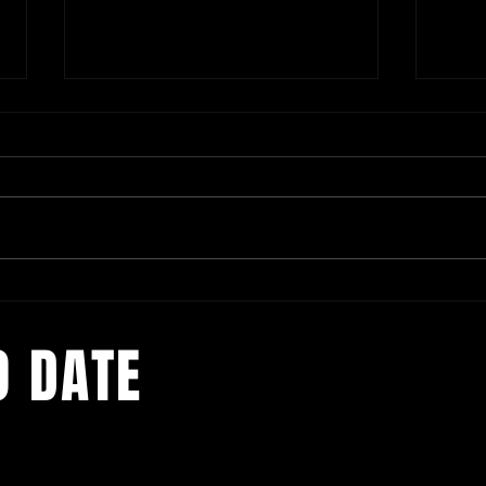
Maak je klaar voor het Kidibul
Kurkd
Kidsfest op 13 juli!
Deurn
O DATE
VZW De