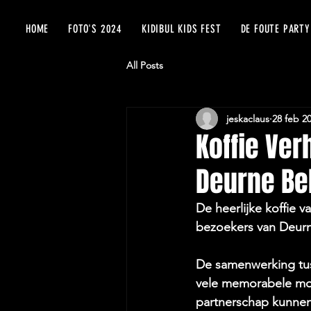
HOME
FOTO'S 2024
KIDIBUL KIDS FEST
DE FOUTE PARTY
All Posts
jeskaclaus
28 feb 2
Koffie Ver
Deurne Bel
De heerlijke koffie v
bezoekers van Deurn
De samenwerking tuss
vele memorabele mom
partnerschap kunnen