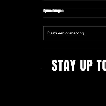
Opmerkingen
Plaats een opmerking...
Van Bavel, nieuwe sponsor van
Deurne Beleeft.
STAY UP T
Blijf op de hoogte
en volg ons op social media!