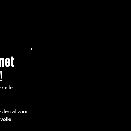
met
!
r alle 
eden al voor 
volle 