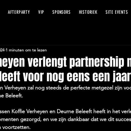
THE
AFTERPARTY
VIP
SPONSORS
HISTORIEK
SITE EVENTS
024
1 minuten om te lezen
heyen verlengt partnership 
eeft voor nog eens een jaar
an Verheyen zal nog steeds de perfecte metgezel zijn voo
e Beleeft.
en Koffie Verheyen en Deurne Beleeft heeft in het verl
enten gezorgd, en we zijn dankbaar dat we dit succes
 voortzetten.