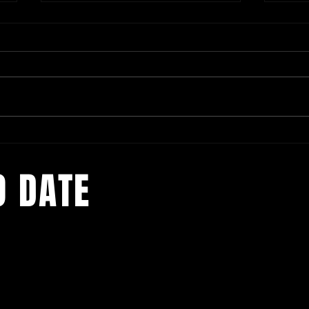
Maak je klaar voor het Kidibul
AXYZ
Kidsfest op 13 juli!
Belee
O DATE
VZW De
Eugeen
BTW: 0